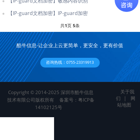
【IP-guard文档加密】敏感内容识别
【IP-guard文档加密】IP-guard加密
共
1
页
5
条
酷牛信息-让企业上云更简单，更安全，更有价值
咨询热线：0755-23319913
关于我
Copyright © 2014-2025 深圳市酷牛信息
们
|
网
技术有限公司版权所有
备案号：粤ICP备
站地图
14102125号